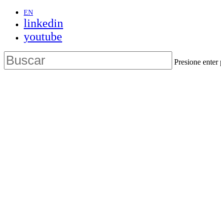
Skip
EN
to
linkedin
main
youtube
content
Presione enter
Close
Search