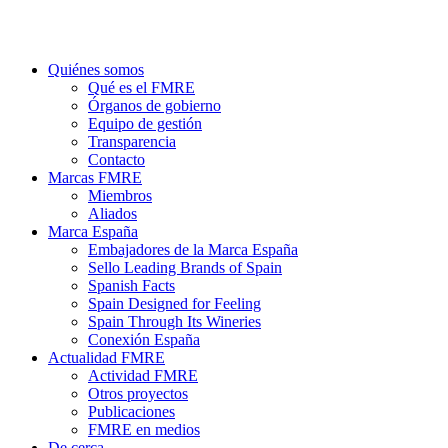
search
Menu
Quiénes somos
Qué es el FMRE
Órganos de gobierno
Equipo de gestión
Transparencia
Contacto
Marcas FMRE
Miembros
Aliados
Marca España
Embajadores de la Marca España
Sello Leading Brands of Spain
Spanish Facts
Spain Designed for Feeling
Spain Through Its Wineries
Conexión España
Actualidad FMRE
Actividad FMRE
Otros proyectos
Publicaciones
FMRE en medios
De cerca