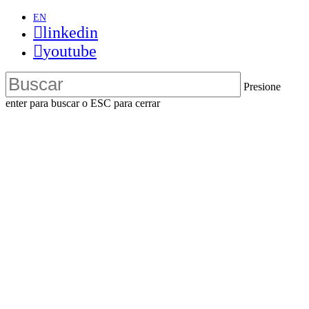
Skip
EN
to
linkedin
main
youtube
content
Presione
enter para buscar o ESC para cerrar
Close
Search