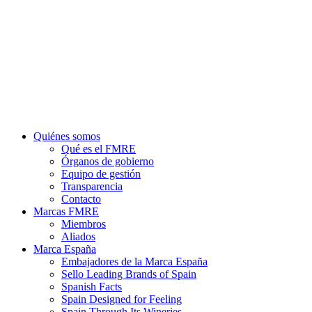
search
Menu
Quiénes somos
Qué es el FMRE
Órganos de gobierno
Equipo de gestión
Transparencia
Contacto
Marcas FMRE
Miembros
Aliados
Marca España
Embajadores de la Marca España
Sello Leading Brands of Spain
Spanish Facts
Spain Designed for Feeling
Spain Through Its Wineries