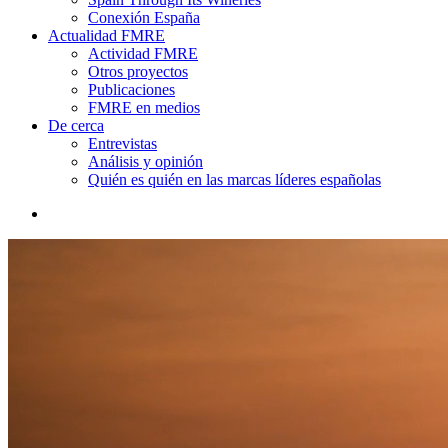
Conexión España
Actualidad FMRE
Actividad FMRE
Otros proyectos
Publicaciones
FMRE en medios
De cerca
Entrevistas
Análisis y opinión
Quién es quién en las marcas líderes españolas
search